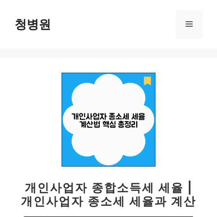
컨
텐
청병원
메
츠
로
뉴
건
너
뛰
기
개인사업자 종합소득세 세율 |
개인사업자 종소세 세율과 계산