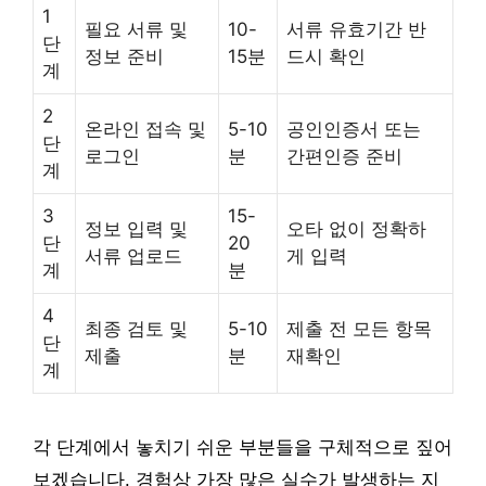
1
필요 서류 및
10-
서류 유효기간 반
단
정보 준비
15분
드시 확인
계
2
온라인 접속 및
5-10
공인인증서 또는
단
로그인
분
간편인증 준비
계
3
15-
정보 입력 및
오타 없이 정확하
단
20
서류 업로드
게 입력
계
분
4
최종 검토 및
5-10
제출 전 모든 항목
단
제출
분
재확인
계
각 단계에서 놓치기 쉬운 부분들을 구체적으로 짚어
보겠습니다. 경험상 가장 많은 실수가 발생하는 지