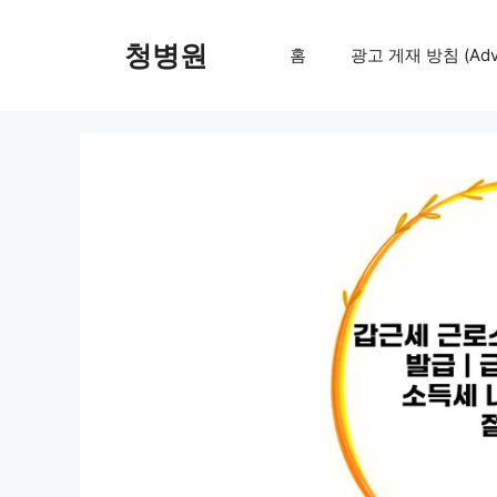
컨
텐
청병원
홈
광고 게재 방침 (Adver
츠
로
건
너
뛰
기