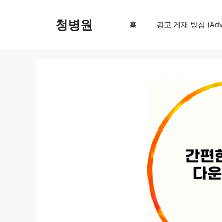
컨
텐
청병원
홈
광고 게재 방침 (Adver
츠
로
건
너
뛰
기