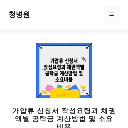
컨
텐
청병원
메
츠
로
뉴
건
너
뛰
기
가압류 신청서 작성요령과 채권
액별 공탁금 계산방법 및 소요
비용