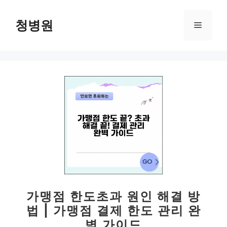
컨
텐
청병원
메
츠
로
뉴
건
너
뛰
기
가맹점 한도초과 원인 해결 방
법 | 가맹점 결제 한도 관리 완
벽 가이드